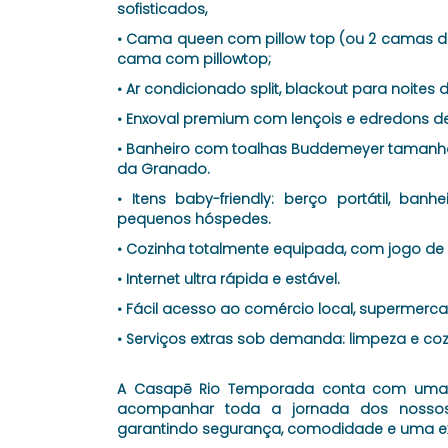
sofisticados,
• Cama queen com pillow top (ou 2 camas de 
cama com pillowtop;
• Ar condicionado split, blackout para noites
• Enxoval premium com lençois e edredons de
• Banheiro com toalhas Buddemeyer tamanho
da Granado.
• Itens baby-friendly: berço portátil, ba
pequenos hóspedes.
• Cozinha totalmente equipada, com jogo de
• Internet ultra rápida e estável.
• Fácil acesso ao comércio local, supermerc
• Serviços extras sob demanda: limpeza e coz
A Casapē Rio Temporada conta com uma e
acompanhar toda a jornada dos nossos 
garantindo segurança, comodidade e uma ex