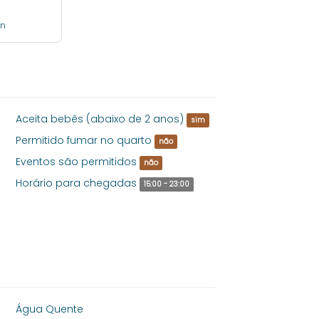
en
Aceita bebês (abaixo de 2 anos)
sim
Permitido fumar no quarto
não
Eventos são permitidos
não
Horário para chegadas
15:00 - 23:00
Água Quente