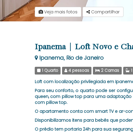
Veja mais fotos
Compartilhar
Ipanema | Loft Novo e Ch
Ipanema, Rio de Janeiro
1 Quarto
4 pessoas
2 Camas
1
Loft com localização privilegiada em Ipanema,
Para seu conforto, o quarto pode ser confi
queen, com pillow top para uma adaptação 
com pillow top.
O apartamento conta com smart TV e ar-cond
Disponibilizamos itens para bebês que pode
O prédio tem portaria 24h para sua seguranç