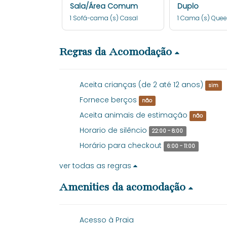
Sala/Área Comum
Duplo
1 Sofá-cama (s) Casal
1 Cama (s) Que
Regras da Acomodação
Aceita crianças (de 2 até 12 anos)
sim
Fornece berços
não
Aceita animais de estimação
não
Horario de silêncio
22:00 - 8:00
Horário para checkout
6:00 - 11:00
ver todas as regras
Amenities da acomodação
Acesso à Praia