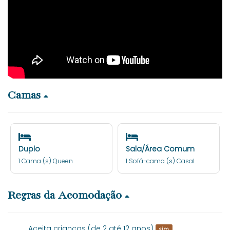
Camas
Duplo
Sala/Área Comum
1 Cama (s) Queen
1 Sofá-cama (s) Casal
Regras da Acomodação
Aceita crianças (de 2 até 12 anos)
sim