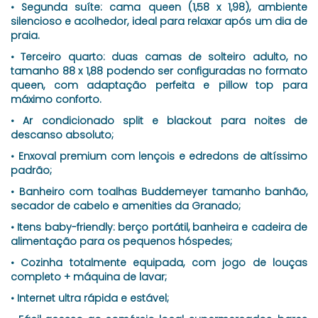
• Segunda suíte: cama queen (1,58 x 1,98), ambiente
silencioso e acolhedor, ideal para relaxar após um dia de
praia.
• Terceiro quarto: duas camas de solteiro adulto, no
tamanho 88 x 1,88 podendo ser configuradas no formato
queen, com adaptação perfeita e pillow top para
máximo conforto.
• Ar condicionado split e blackout para noites de
descanso absoluto;
• Enxoval premium com lençois e edredons de altíssimo
padrão;
• Banheiro com toalhas Buddemeyer tamanho banhão,
secador de cabelo e amenities da Granado;
• Itens baby-friendly: berço portátil, banheira e cadeira de
alimentação para os pequenos hóspedes;
• Cozinha totalmente equipada, com jogo de louças
completo + máquina de lavar;
• Internet ultra rápida e estável;