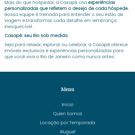
Mais do que hospedar, a Casapē cria
experiências
personalizadas que refletem o desejo de cada hóspede.
Nossa equipe é treinada para entender o seu estilo de
viagem e transformar cada detalhe em lembrança
inesquecível.
Casapē: seu Rio sob medida
Seja para relaxar, explorar ou celebrar, a Casapē oferece
imóveis exclusivos e experiências personalizadas para
que você viva o Rio de Janeiro como nunca antes.
Menu
Início
Quien Somos
Locação por Temporada
Aluguel