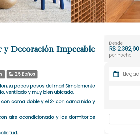
Desde
r y Decoración Impecable
R$ 2.382,60
por noche
s
2.5 Baños
blon, ¡a pocos pasos del mar! Simplemente
, ventilado y muy bien ubicado.
 2º con cama doble y el 3º con cama nido y
con aire acondicionado y los dormitorios
licitud.