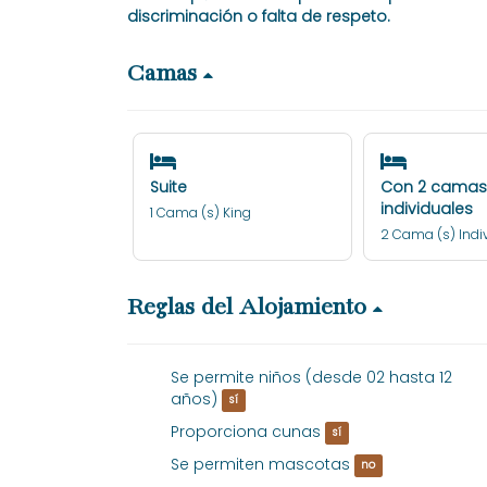
discriminación o falta de respeto.
Camas
Suite
Con 2 camas
individuales
1 Cama (s) King
2 Cama (s) Indiv
Reglas del Alojamiento
Se permite niños (desde 02 hasta 12
años)
sí
Proporciona cunas
sí
Se permiten mascotas
no