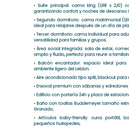
• Suite principal: cama king (1,98 x 2,10)
garantizando confort y noches de descanso 
• Segundo dormitorio: cama matrimonial (1,58
ideal para relajarse después de un día de pla
• Tercer dormitorio: cama individual para adu
versatilidad para familias y grupos.
• Área social integrada: sala de estar, co
amplio y fluido, perfecto para reunir a familia
• Balcón encantador: espacio ideal para r
ambiente ligero del Leblon.
• Aire acondicionado tipo split, blackout pa
• Enxoval premium con sábanas y edredones d
• Edificio con portería 24h y plaza de estacio
• Baño con toallas Buddemeyer tamaño extra
Granado;
• Artículos baby-friendly: cuna portátil, 
pequeños huéspedes;